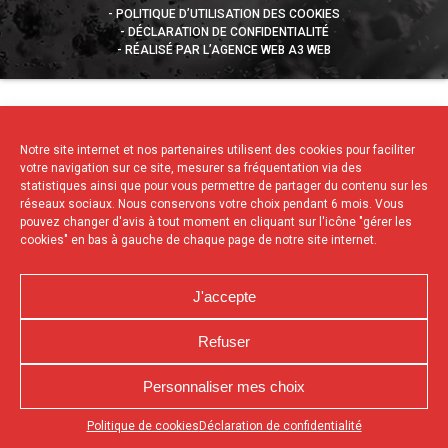
POLITIQUE D’UTILISATION DES COOKIES
DÉCLARATION DE CONFIDENTIALITÉ
RÉALISÉ PAR L’AGENCE WEB A3 WEB
Notre site internet et nos partenaires utilisent des cookies pour faciliter
votre navigation sur ce site, mesurer sa fréquentation via des
statistiques ainsi que pour vous permettre de partager du contenu sur les
réseaux sociaux. Nous conservons votre choix pendant 6 mois. Vous
pouvez changer d'avis à tout moment en cliquant sur l'icône "gérer les
cookies" en bas à gauche de chaque page de notre site internet.
J'accepte
Refuser
Personnaliser mes choix
Appuyez sur le bouton partager en bas de votre
Politique de cookies
Déclaration de confidentialité
navigateur, puis sur "Sur l'écran d'accueil" pour obtenir le