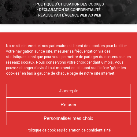
POLITIQUE D’UTILISATION DES COOKIES
DÉCLARATION DE CONFIDENTIALITÉ
RÉALISÉ PAR L’AGENCE WEB A3 WEB
Notre site internet et nos partenaires utilisent des cookies pour faciliter
votre navigation sur ce site, mesurer sa fréquentation via des
statistiques ainsi que pour vous permettre de partager du contenu sur les
réseaux sociaux. Nous conservons votre choix pendant 6 mois. Vous
pouvez changer d'avis à tout moment en cliquant sur l'icône "gérer les
cookies" en bas à gauche de chaque page de notre site internet.
J'accepte
Refuser
Personnaliser mes choix
Appuyez sur le bouton partager en bas de votre
Politique de cookies
Déclaration de confidentialité
navigateur, puis sur "Sur l'écran d'accueil" pour obtenir le