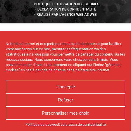
POLITIQUE D’UTILISATION DES COOKIES
DÉCLARATION DE CONFIDENTIALITÉ
RÉALISÉ PAR L’AGENCE WEB A3 WEB
Notre site internet et nos partenaires utilisent des cookies pour faciliter
votre navigation sur ce site, mesurer sa fréquentation via des
statistiques ainsi que pour vous permettre de partager du contenu sur les
réseaux sociaux. Nous conservons votre choix pendant 6 mois. Vous
pouvez changer d'avis à tout moment en cliquant sur l'icône "gérer les
cookies" en bas à gauche de chaque page de notre site internet.
J'accepte
Refuser
Personnaliser mes choix
Appuyez sur le bouton partager en bas de votre
Politique de cookies
Déclaration de confidentialité
navigateur, puis sur "Sur l'écran d'accueil" pour obtenir le