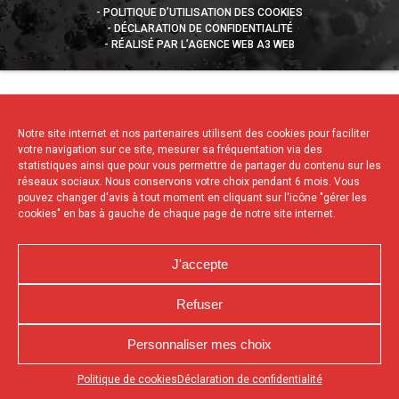
POLITIQUE D’UTILISATION DES COOKIES
DÉCLARATION DE CONFIDENTIALITÉ
RÉALISÉ PAR L’AGENCE WEB A3 WEB
Notre site internet et nos partenaires utilisent des cookies pour faciliter
votre navigation sur ce site, mesurer sa fréquentation via des
statistiques ainsi que pour vous permettre de partager du contenu sur les
réseaux sociaux. Nous conservons votre choix pendant 6 mois. Vous
pouvez changer d'avis à tout moment en cliquant sur l'icône "gérer les
cookies" en bas à gauche de chaque page de notre site internet.
J'accepte
Refuser
Personnaliser mes choix
Appuyez sur le bouton partager en bas de votre
Politique de cookies
Déclaration de confidentialité
navigateur, puis sur "Sur l'écran d'accueil" pour obtenir le