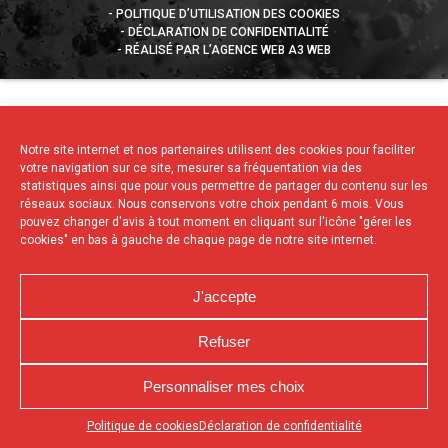
POLITIQUE D’UTILISATION DES COOKIES
DÉCLARATION DE CONFIDENTIALITÉ
RÉALISÉ PAR L’AGENCE WEB A3 WEB
Notre site internet et nos partenaires utilisent des cookies pour faciliter
votre navigation sur ce site, mesurer sa fréquentation via des
statistiques ainsi que pour vous permettre de partager du contenu sur les
réseaux sociaux. Nous conservons votre choix pendant 6 mois. Vous
pouvez changer d'avis à tout moment en cliquant sur l'icône "gérer les
cookies" en bas à gauche de chaque page de notre site internet.
J'accepte
Refuser
Personnaliser mes choix
Appuyez sur le bouton partager en bas de votre
Politique de cookies
Déclaration de confidentialité
navigateur, puis sur "Sur l'écran d'accueil" pour obtenir le