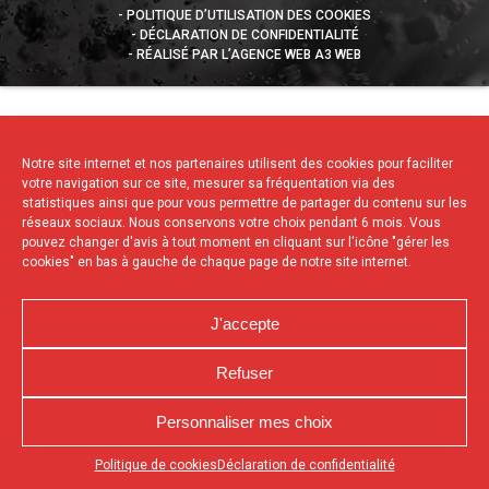
POLITIQUE D’UTILISATION DES COOKIES
DÉCLARATION DE CONFIDENTIALITÉ
RÉALISÉ PAR L’AGENCE WEB A3 WEB
Notre site internet et nos partenaires utilisent des cookies pour faciliter
votre navigation sur ce site, mesurer sa fréquentation via des
statistiques ainsi que pour vous permettre de partager du contenu sur les
réseaux sociaux. Nous conservons votre choix pendant 6 mois. Vous
pouvez changer d'avis à tout moment en cliquant sur l'icône "gérer les
cookies" en bas à gauche de chaque page de notre site internet.
J'accepte
Refuser
Personnaliser mes choix
Appuyez sur le bouton partager en bas de votre
Politique de cookies
Déclaration de confidentialité
navigateur, puis sur "Sur l'écran d'accueil" pour obtenir le