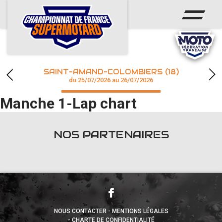
ACCUEIL
ACTUS
CALENDRIER
SAINT-AMAND-COLOMBIERS (18)
CHAMPIONNAT
du 25/07/2026 au 26/07/2026
Manche 1-Lap chart
RÉSULTATS
PHOTOS / WEB TV
NOS PARTENAIRES
accéder à la billetterie
NOUS CONTACTER
MENTIONS LÉGALES
CHARTE DE CONFIDENTIALITÉ