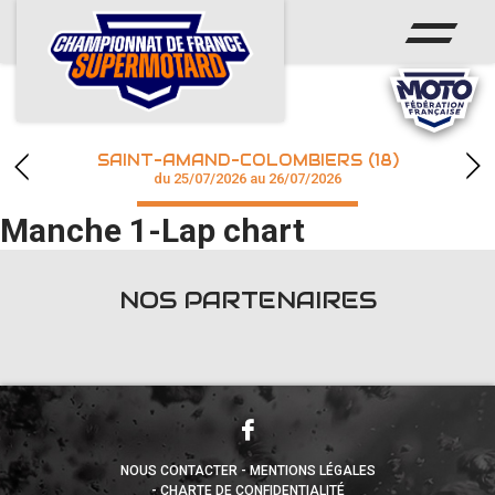
ACCUEIL
ACTUS
CALENDRIER
SAINT-AMAND-COLOMBIERS (18)
CHAMPIONNAT
du 25/07/2026 au 26/07/2026
Manche 1-Lap chart
RÉSULTATS
PHOTOS / WEB TV
NOS PARTENAIRES
accéder à la billetterie
NOUS CONTACTER
MENTIONS LÉGALES
CHARTE DE CONFIDENTIALITÉ