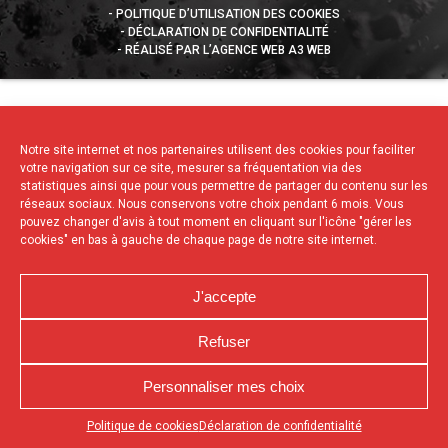
POLITIQUE D’UTILISATION DES COOKIES
DÉCLARATION DE CONFIDENTIALITÉ
RÉALISÉ PAR L’AGENCE WEB A3 WEB
Notre site internet et nos partenaires utilisent des cookies pour faciliter
votre navigation sur ce site, mesurer sa fréquentation via des
statistiques ainsi que pour vous permettre de partager du contenu sur les
réseaux sociaux. Nous conservons votre choix pendant 6 mois. Vous
pouvez changer d'avis à tout moment en cliquant sur l'icône "gérer les
cookies" en bas à gauche de chaque page de notre site internet.
J'accepte
Refuser
Personnaliser mes choix
Appuyez sur le bouton partager en bas de votre
Politique de cookies
Déclaration de confidentialité
navigateur, puis sur "Sur l'écran d'accueil" pour obtenir le