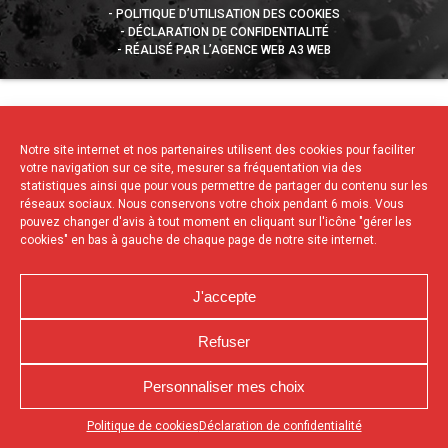
POLITIQUE D’UTILISATION DES COOKIES
DÉCLARATION DE CONFIDENTIALITÉ
RÉALISÉ PAR L’AGENCE WEB A3 WEB
Notre site internet et nos partenaires utilisent des cookies pour faciliter
votre navigation sur ce site, mesurer sa fréquentation via des
statistiques ainsi que pour vous permettre de partager du contenu sur les
réseaux sociaux. Nous conservons votre choix pendant 6 mois. Vous
pouvez changer d'avis à tout moment en cliquant sur l'icône "gérer les
cookies" en bas à gauche de chaque page de notre site internet.
J'accepte
Refuser
Personnaliser mes choix
Appuyez sur le bouton partager en bas de votre
Politique de cookies
Déclaration de confidentialité
navigateur, puis sur "Sur l'écran d'accueil" pour obtenir le