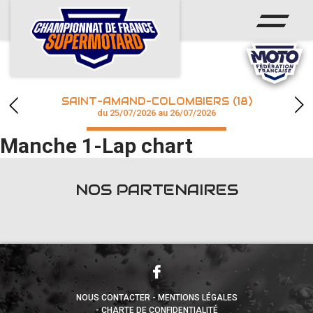
ACCUEIL
ACTUS
CALENDRIER
SAINT-AMAND-COLOMBIERS (18)
CHAMPIONNAT
du 25/07/2026 au 26/07/2026
Manche 1-Lap chart
RÉSULTATS
PHOTOS / WEB TV
NOS PARTENAIRES
accéder à la billetterie
NOUS CONTACTER
MENTIONS LÉGALES
CHARTE DE CONFIDENTIALITÉ