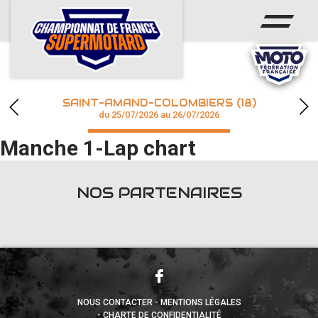
ACCUEIL
ACTUS
CALENDRIER
SAINT-AMAND-COLOMBIERS (18)
CHAMPIONNAT
du 25/07/2026 au 26/07/2026
Manche 1-Lap chart
RÉSULTATS
PHOTOS / WEB TV
NOS PARTENAIRES
accéder à la billetterie
NOUS CONTACTER
MENTIONS LÉGALES
CHARTE DE CONFIDENTIALITÉ