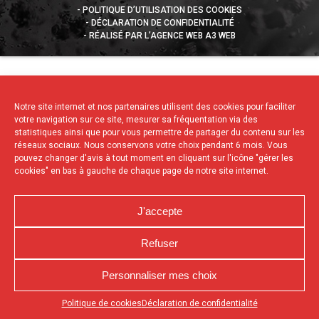
POLITIQUE D’UTILISATION DES COOKIES
DÉCLARATION DE CONFIDENTIALITÉ
RÉALISÉ PAR L’AGENCE WEB A3 WEB
Notre site internet et nos partenaires utilisent des cookies pour faciliter
votre navigation sur ce site, mesurer sa fréquentation via des
statistiques ainsi que pour vous permettre de partager du contenu sur les
réseaux sociaux. Nous conservons votre choix pendant 6 mois. Vous
pouvez changer d'avis à tout moment en cliquant sur l'icône "gérer les
cookies" en bas à gauche de chaque page de notre site internet.
J'accepte
Refuser
Personnaliser mes choix
Appuyez sur le bouton partager en bas de votre
Politique de cookies
Déclaration de confidentialité
navigateur, puis sur "Sur l'écran d'accueil" pour obtenir le