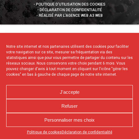
POLITIQUE D’UTILISATION DES COOKIES
DÉCLARATION DE CONFIDENTIALITÉ
RÉALISÉ PAR L’AGENCE WEB A3 WEB
Notre site internet et nos partenaires utilisent des cookies pour faciliter
votre navigation sur ce site, mesurer sa fréquentation via des
statistiques ainsi que pour vous permettre de partager du contenu sur les
réseaux sociaux. Nous conservons votre choix pendant 6 mois. Vous
pouvez changer d'avis à tout moment en cliquant sur l'icône "gérer les
cookies" en bas à gauche de chaque page de notre site internet.
J'accepte
Refuser
Personnaliser mes choix
Appuyez sur le bouton partager en bas de votre
Politique de cookies
Déclaration de confidentialité
navigateur, puis sur "Sur l'écran d'accueil" pour obtenir le