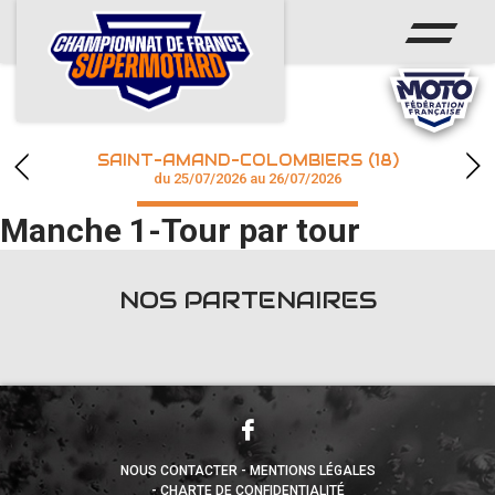
ACCUEIL
ACTUS
CALENDRIER
SAINT-AMAND-COLOMBIERS (18)
CHAMPIONNAT
du 25/07/2026 au 26/07/2026
Manche 1-Tour par tour
RÉSULTATS
PHOTOS / WEB TV
NOS PARTENAIRES
accéder à la billetterie
NOUS CONTACTER
MENTIONS LÉGALES
CHARTE DE CONFIDENTIALITÉ