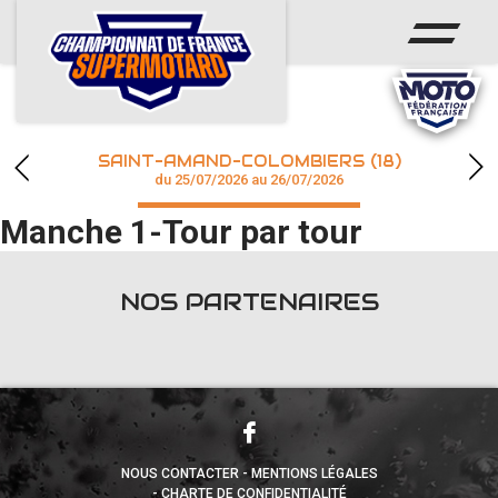
ACCUEIL
ACTUS
CALENDRIER
SAINT-AMAND-COLOMBIERS (18)
CHAMPIONNAT
du 25/07/2026 au 26/07/2026
Manche 1-Tour par tour
RÉSULTATS
PHOTOS / WEB TV
NOS PARTENAIRES
accéder à la billetterie
NOUS CONTACTER
MENTIONS LÉGALES
CHARTE DE CONFIDENTIALITÉ