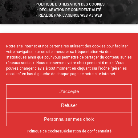
POLITIQUE D’UTILISATION DES COOKIES
DÉCLARATION DE CONFIDENTIALITÉ
RÉALISÉ PAR L’AGENCE WEB A3 WEB
Notre site internet et nos partenaires utilisent des cookies pour faciliter
votre navigation sur ce site, mesurer sa fréquentation via des
statistiques ainsi que pour vous permettre de partager du contenu sur les
réseaux sociaux. Nous conservons votre choix pendant 6 mois. Vous
pouvez changer d'avis à tout moment en cliquant sur l'icône "gérer les
cookies" en bas à gauche de chaque page de notre site internet.
J'accepte
Refuser
Personnaliser mes choix
Appuyez sur le bouton partager en bas de votre
Politique de cookies
Déclaration de confidentialité
navigateur, puis sur "Sur l'écran d'accueil" pour obtenir le