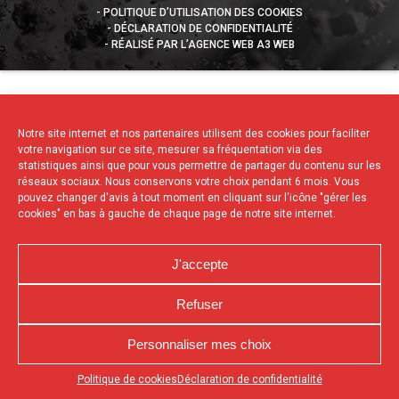
POLITIQUE D’UTILISATION DES COOKIES
DÉCLARATION DE CONFIDENTIALITÉ
RÉALISÉ PAR L’AGENCE WEB A3 WEB
Notre site internet et nos partenaires utilisent des cookies pour faciliter
votre navigation sur ce site, mesurer sa fréquentation via des
statistiques ainsi que pour vous permettre de partager du contenu sur les
réseaux sociaux. Nous conservons votre choix pendant 6 mois. Vous
pouvez changer d'avis à tout moment en cliquant sur l'icône "gérer les
cookies" en bas à gauche de chaque page de notre site internet.
J'accepte
Refuser
Personnaliser mes choix
Appuyez sur le bouton partager en bas de votre
Politique de cookies
Déclaration de confidentialité
navigateur, puis sur "Sur l'écran d'accueil" pour obtenir le