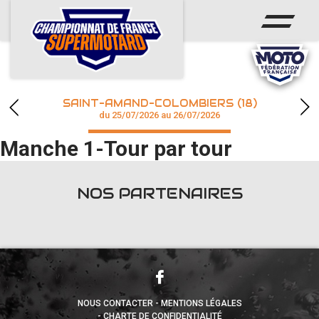
ACCUEIL
ACTUS
CALENDRIER
SAINT-AMAND-COLOMBIERS (18)
CHAMPIONNAT
du 25/07/2026 au 26/07/2026
Manche 1-Tour par tour
RÉSULTATS
PHOTOS / WEB TV
NOS PARTENAIRES
accéder à la billetterie
NOUS CONTACTER
MENTIONS LÉGALES
CHARTE DE CONFIDENTIALITÉ