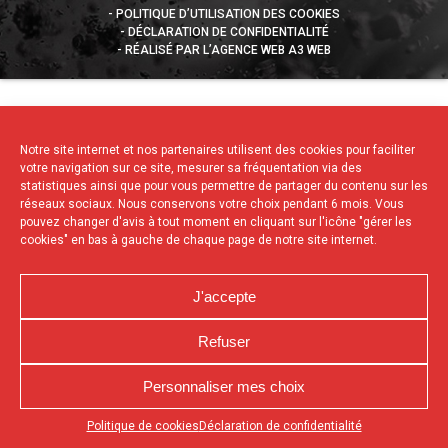
POLITIQUE D’UTILISATION DES COOKIES
DÉCLARATION DE CONFIDENTIALITÉ
RÉALISÉ PAR L’AGENCE WEB A3 WEB
Notre site internet et nos partenaires utilisent des cookies pour faciliter
votre navigation sur ce site, mesurer sa fréquentation via des
statistiques ainsi que pour vous permettre de partager du contenu sur les
réseaux sociaux. Nous conservons votre choix pendant 6 mois. Vous
pouvez changer d'avis à tout moment en cliquant sur l'icône "gérer les
cookies" en bas à gauche de chaque page de notre site internet.
J'accepte
Refuser
Personnaliser mes choix
Appuyez sur le bouton partager en bas de votre
Politique de cookies
Déclaration de confidentialité
navigateur, puis sur "Sur l'écran d'accueil" pour obtenir le