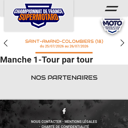
ACCUEIL
ACTUS
CALENDRIER
SAINT-AMAND-COLOMBIERS (18)
CHAMPIONNAT
du 25/07/2026 au 26/07/2026
Manche 1-Tour par tour
RÉSULTATS
PHOTOS / WEB TV
NOS PARTENAIRES
accéder à la billetterie
NOUS CONTACTER
MENTIONS LÉGALES
CHARTE DE CONFIDENTIALITÉ