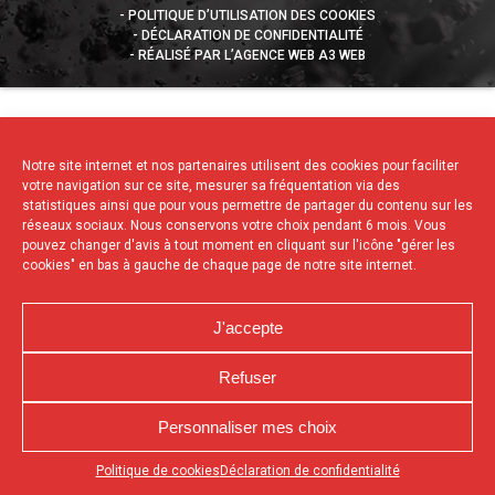
POLITIQUE D’UTILISATION DES COOKIES
DÉCLARATION DE CONFIDENTIALITÉ
RÉALISÉ PAR L’AGENCE WEB A3 WEB
Notre site internet et nos partenaires utilisent des cookies pour faciliter
votre navigation sur ce site, mesurer sa fréquentation via des
statistiques ainsi que pour vous permettre de partager du contenu sur les
réseaux sociaux. Nous conservons votre choix pendant 6 mois. Vous
pouvez changer d'avis à tout moment en cliquant sur l'icône "gérer les
cookies" en bas à gauche de chaque page de notre site internet.
J'accepte
Refuser
Personnaliser mes choix
Appuyez sur le bouton partager en bas de votre
Politique de cookies
Déclaration de confidentialité
navigateur, puis sur "Sur l'écran d'accueil" pour obtenir le