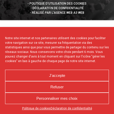
POLITIQUE D’UTILISATION DES COOKIES
DÉCLARATION DE CONFIDENTIALITÉ
RÉALISÉ PAR L’AGENCE WEB A3 WEB
Notre site internet et nos partenaires utilisent des cookies pour faciliter
votre navigation sur ce site, mesurer sa fréquentation via des
statistiques ainsi que pour vous permettre de partager du contenu sur les
réseaux sociaux. Nous conservons votre choix pendant 6 mois. Vous
pouvez changer d'avis à tout moment en cliquant sur l'icône "gérer les
cookies" en bas à gauche de chaque page de notre site internet.
J'accepte
Refuser
Personnaliser mes choix
Appuyez sur le bouton partager en bas de votre
Politique de cookies
Déclaration de confidentialité
navigateur, puis sur "Sur l'écran d'accueil" pour obtenir le