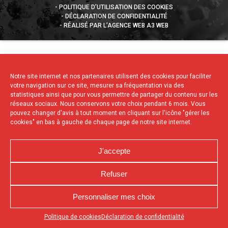
POLITIQUE D’UTILISATION DES COOKIES
DÉCLARATION DE CONFIDENTIALITÉ
RÉALISÉ PAR L’AGENCE WEB A3 WEB
Notre site internet et nos partenaires utilisent des cookies pour faciliter
votre navigation sur ce site, mesurer sa fréquentation via des
statistiques ainsi que pour vous permettre de partager du contenu sur les
réseaux sociaux. Nous conservons votre choix pendant 6 mois. Vous
pouvez changer d'avis à tout moment en cliquant sur l'icône "gérer les
cookies" en bas à gauche de chaque page de notre site internet.
J'accepte
Refuser
Personnaliser mes choix
Appuyez sur le bouton partager en bas de votre
Politique de cookies
Déclaration de confidentialité
navigateur, puis sur "Sur l'écran d'accueil" pour obtenir le