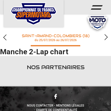
ACCUEIL
ACTUS
CALENDRIER
SAINT-AMAND-COLOMBIERS (18)
CHAMPIONNAT
du 25/07/2026 au 26/07/2026
Manche 2-Lap chart
RÉSULTATS
PHOTOS / WEB TV
NOS PARTENAIRES
accéder à la billetterie
NOUS CONTACTER
MENTIONS LÉGALES
CHARTE DE CONFIDENTIALITÉ