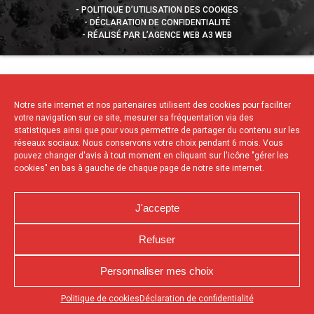
POLITIQUE D’UTILISATION DES COOKIES
DÉCLARATION DE CONFIDENTIALITÉ
RÉALISÉ PAR L’AGENCE WEB A3 WEB
Notre site internet et nos partenaires utilisent des cookies pour faciliter
votre navigation sur ce site, mesurer sa fréquentation via des
statistiques ainsi que pour vous permettre de partager du contenu sur les
réseaux sociaux. Nous conservons votre choix pendant 6 mois. Vous
pouvez changer d'avis à tout moment en cliquant sur l'icône "gérer les
cookies" en bas à gauche de chaque page de notre site internet.
J'accepte
Refuser
Personnaliser mes choix
Appuyez sur le bouton partager en bas de votre
Politique de cookies
Déclaration de confidentialité
navigateur, puis sur "Sur l'écran d'accueil" pour obtenir le