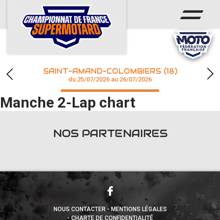
ACCUEIL
ACTUS
CALENDRIER
SAINT-AMAND-COLOMBIERS (18)
CHAMPIONNAT
du 25/07/2026 au 26/07/2026
Manche 2-Lap chart
RÉSULTATS
PHOTOS / WEB TV
NOS PARTENAIRES
accéder à la billetterie
NOUS CONTACTER
MENTIONS LÉGALES
CHARTE DE CONFIDENTIALITÉ