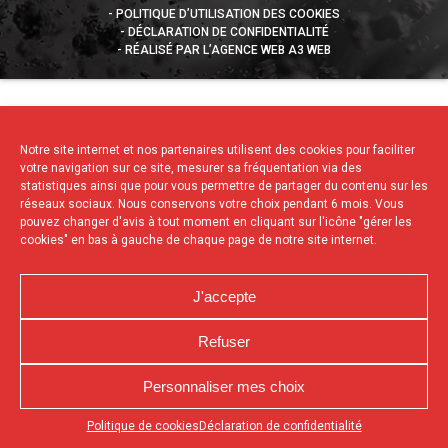
POLITIQUE D’UTILISATION DES COOKIES
DÉCLARATION DE CONFIDENTIALITÉ
RÉALISÉ PAR L’AGENCE WEB A3 WEB
Notre site internet et nos partenaires utilisent des cookies pour faciliter
votre navigation sur ce site, mesurer sa fréquentation via des
statistiques ainsi que pour vous permettre de partager du contenu sur les
réseaux sociaux. Nous conservons votre choix pendant 6 mois. Vous
pouvez changer d'avis à tout moment en cliquant sur l'icône "gérer les
cookies" en bas à gauche de chaque page de notre site internet.
J'accepte
Refuser
Personnaliser mes choix
Appuyez sur le bouton partager en bas de votre
Politique de cookies
Déclaration de confidentialité
navigateur, puis sur "Sur l'écran d'accueil" pour obtenir le