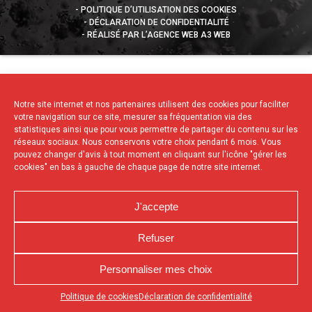
POLITIQUE D’UTILISATION DES COOKIES
DÉCLARATION DE CONFIDENTIALITÉ
RÉALISÉ PAR L’AGENCE WEB A3 WEB
Notre site internet et nos partenaires utilisent des cookies pour faciliter
votre navigation sur ce site, mesurer sa fréquentation via des
statistiques ainsi que pour vous permettre de partager du contenu sur les
réseaux sociaux. Nous conservons votre choix pendant 6 mois. Vous
pouvez changer d'avis à tout moment en cliquant sur l'icône "gérer les
cookies" en bas à gauche de chaque page de notre site internet.
J'accepte
Refuser
Personnaliser mes choix
Appuyez sur le bouton partager en bas de votre
Politique de cookies
Déclaration de confidentialité
navigateur, puis sur "Sur l'écran d'accueil" pour obtenir le