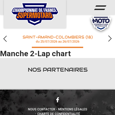
ACCUEIL
ACTUS
CALENDRIER
SAINT-AMAND-COLOMBIERS (18)
CHAMPIONNAT
du 25/07/2026 au 26/07/2026
Manche 2-Lap chart
RÉSULTATS
PHOTOS / WEB TV
NOS PARTENAIRES
accéder à la billetterie
NOUS CONTACTER
MENTIONS LÉGALES
CHARTE DE CONFIDENTIALITÉ