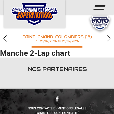
ACCUEIL
ACTUS
CALENDRIER
SAINT-AMAND-COLOMBIERS (18)
CHAMPIONNAT
du 25/07/2026 au 26/07/2026
Manche 2-Lap chart
RÉSULTATS
PHOTOS / WEB TV
NOS PARTENAIRES
accéder à la billetterie
NOUS CONTACTER
MENTIONS LÉGALES
CHARTE DE CONFIDENTIALITÉ