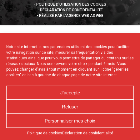
POLITIQUE D’UTILISATION DES COOKIES
DÉCLARATION DE CONFIDENTIALITÉ
RÉALISÉ PAR L’AGENCE WEB A3 WEB
Notre site internet et nos partenaires utilisent des cookies pour faciliter
votre navigation sur ce site, mesurer sa fréquentation via des
statistiques ainsi que pour vous permettre de partager du contenu sur les
réseaux sociaux. Nous conservons votre choix pendant 6 mois. Vous
pouvez changer d'avis à tout moment en cliquant sur l'icône "gérer les
cookies" en bas à gauche de chaque page de notre site internet.
J'accepte
Refuser
Personnaliser mes choix
Appuyez sur le bouton partager en bas de votre
Politique de cookies
Déclaration de confidentialité
navigateur, puis sur "Sur l'écran d'accueil" pour obtenir le