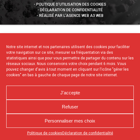
POLITIQUE D’UTILISATION DES COOKIES
DÉCLARATION DE CONFIDENTIALITÉ
RÉALISÉ PAR L’AGENCE WEB A3 WEB
Notre site internet et nos partenaires utilisent des cookies pour faciliter
votre navigation sur ce site, mesurer sa fréquentation via des
statistiques ainsi que pour vous permettre de partager du contenu sur les
réseaux sociaux. Nous conservons votre choix pendant 6 mois. Vous
pouvez changer d'avis à tout moment en cliquant sur l'icône "gérer les
cookies" en bas à gauche de chaque page de notre site internet.
J'accepte
Refuser
Personnaliser mes choix
Appuyez sur le bouton partager en bas de votre
Politique de cookies
Déclaration de confidentialité
navigateur, puis sur "Sur l'écran d'accueil" pour obtenir le