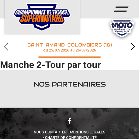
ACCUEIL
ACTUS
CALENDRIER
SAINT-AMAND-COLOMBIERS (18)
CHAMPIONNAT
du 25/07/2026 au 26/07/2026
Manche 2-Tour par tour
RÉSULTATS
PHOTOS / WEB TV
NOS PARTENAIRES
accéder à la billetterie
NOUS CONTACTER
MENTIONS LÉGALES
CHARTE DE CONFIDENTIALITÉ