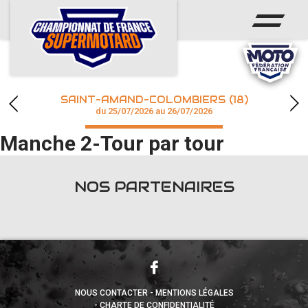
ACCUEIL
ACTUS
CALENDRIER
SAINT-AMAND-COLOMBIERS (18)
CHAMPIONNAT
du 25/07/2026 au 26/07/2026
Manche 2-Tour par tour
RÉSULTATS
PHOTOS / WEB TV
NOS PARTENAIRES
accéder à la billetterie
NOUS CONTACTER
MENTIONS LÉGALES
CHARTE DE CONFIDENTIALITÉ