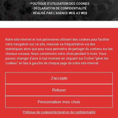
POLITIQUE D’UTILISATION DES COOKIES
DÉCLARATION DE CONFIDENTIALITÉ
RÉALISÉ PAR L’AGENCE WEB A3 WEB
Notre site internet et nos partenaires utilisent des cookies pour faciliter
votre navigation sur ce site, mesurer sa fréquentation via des
statistiques ainsi que pour vous permettre de partager du contenu sur les
réseaux sociaux. Nous conservons votre choix pendant 6 mois. Vous
pouvez changer d'avis à tout moment en cliquant sur l'icône "gérer les
cookies" en bas à gauche de chaque page de notre site internet.
J'accepte
Refuser
Personnaliser mes choix
Appuyez sur le bouton partager en bas de votre
Politique de cookies
Déclaration de confidentialité
navigateur, puis sur "Sur l'écran d'accueil" pour obtenir le