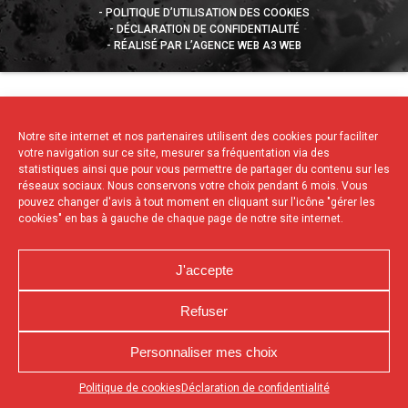
POLITIQUE D’UTILISATION DES COOKIES
DÉCLARATION DE CONFIDENTIALITÉ
RÉALISÉ PAR L’AGENCE WEB A3 WEB
Notre site internet et nos partenaires utilisent des cookies pour faciliter
votre navigation sur ce site, mesurer sa fréquentation via des
statistiques ainsi que pour vous permettre de partager du contenu sur les
réseaux sociaux. Nous conservons votre choix pendant 6 mois. Vous
pouvez changer d'avis à tout moment en cliquant sur l'icône "gérer les
cookies" en bas à gauche de chaque page de notre site internet.
J'accepte
Refuser
Personnaliser mes choix
Appuyez sur le bouton partager en bas de votre
Politique de cookies
Déclaration de confidentialité
navigateur, puis sur "Sur l'écran d'accueil" pour obtenir le