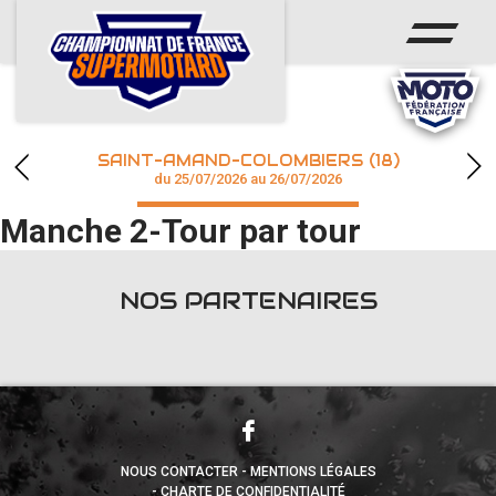
ACCUEIL
ACTUS
CALENDRIER
SAINT-AMAND-COLOMBIERS (18)
CHAMPIONNAT
du 25/07/2026 au 26/07/2026
Manche 2-Tour par tour
RÉSULTATS
PHOTOS / WEB TV
NOS PARTENAIRES
accéder à la billetterie
NOUS CONTACTER
MENTIONS LÉGALES
CHARTE DE CONFIDENTIALITÉ