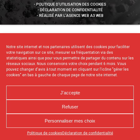
POLITIQUE D’UTILISATION DES COOKIES
DÉCLARATION DE CONFIDENTIALITÉ
RÉALISÉ PAR L’AGENCE WEB A3 WEB
Notre site internet et nos partenaires utilisent des cookies pour faciliter
votre navigation sur ce site, mesurer sa fréquentation via des
statistiques ainsi que pour vous permettre de partager du contenu sur les
réseaux sociaux. Nous conservons votre choix pendant 6 mois. Vous
pouvez changer d'avis à tout moment en cliquant sur l'icône "gérer les
cookies" en bas à gauche de chaque page de notre site internet.
J'accepte
Refuser
Personnaliser mes choix
Appuyez sur le bouton partager en bas de votre
Politique de cookies
Déclaration de confidentialité
navigateur, puis sur "Sur l'écran d'accueil" pour obtenir le