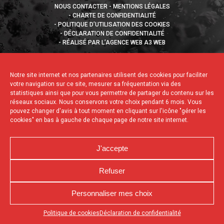
NOUS CONTACTER
MENTIONS LÉGALES
CHARTE DE CONFIDENTIALITÉ
POLITIQUE D’UTILISATION DES COOKIES
DÉCLARATION DE CONFIDENTIALITÉ
RÉALISÉ PAR L’AGENCE WEB A3 WEB
Notre site internet et nos partenaires utilisent des cookies pour faciliter
votre navigation sur ce site, mesurer sa fréquentation via des
statistiques ainsi que pour vous permettre de partager du contenu sur les
réseaux sociaux. Nous conservons votre choix pendant 6 mois. Vous
pouvez changer d'avis à tout moment en cliquant sur l'icône "gérer les
cookies" en bas à gauche de chaque page de notre site internet.
J'accepte
Refuser
Personnaliser mes choix
Appuyez sur le bouton partager en bas de votre
Politique de cookies
Déclaration de confidentialité
navigateur, puis sur "Sur l'écran d'accueil" pour obtenir le