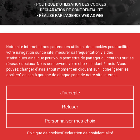
POLITIQUE D’UTILISATION DES COOKIES
DÉCLARATION DE CONFIDENTIALITÉ
RÉALISÉ PAR L’AGENCE WEB A3 WEB
Notre site internet et nos partenaires utilisent des cookies pour faciliter
votre navigation sur ce site, mesurer sa fréquentation via des
statistiques ainsi que pour vous permettre de partager du contenu sur les
réseaux sociaux. Nous conservons votre choix pendant 6 mois. Vous
pouvez changer d'avis à tout moment en cliquant sur l'icône "gérer les
cookies" en bas à gauche de chaque page de notre site internet.
J'accepte
Refuser
Personnaliser mes choix
Appuyez sur le bouton partager en bas de votre
Politique de cookies
Déclaration de confidentialité
navigateur, puis sur "Sur l'écran d'accueil" pour obtenir le