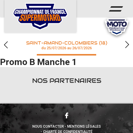
ACCUEIL
ACTUS
CALENDRIER
SAINT-AMAND-COLOMBIERS (18)
CHAMPIONNAT
du 25/07/2026 au 26/07/2026
Promo B Manche 1
RÉSULTATS
PHOTOS / WEB TV
NOS PARTENAIRES
accéder à la billetterie
NOUS CONTACTER
MENTIONS LÉGALES
CHARTE DE CONFIDENTIALITÉ