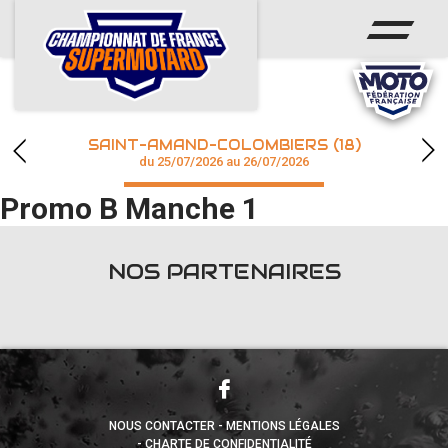
ACCUEIL
ACTUS
CALENDRIER
SAINT-AMAND-COLOMBIERS (18)
CHAMPIONNAT
du 25/07/2026 au 26/07/2026
Promo B Manche 1
RÉSULTATS
PHOTOS / WEB TV
NOS PARTENAIRES
accéder à la billetterie
NOUS CONTACTER
MENTIONS LÉGALES
CHARTE DE CONFIDENTIALITÉ