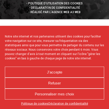
POLITIQUE D’UTILISATION DES COOKIES
DÉCLARATION DE CONFIDENTIALITÉ
RÉALISÉ PAR L’AGENCE WEB A3 WEB
Notre site internet et nos partenaires utilisent des cookies pour faciliter
votre navigation sur ce site, mesurer sa fréquentation via des
statistiques ainsi que pour vous permettre de partager du contenu sur les
réseaux sociaux. Nous conservons votre choix pendant 6 mois. Vous
pouvez changer d'avis à tout moment en cliquant sur l'icône "gérer les
cookies" en bas à gauche de chaque page de notre site internet.
J'accepte
Refuser
Personnaliser mes choix
Appuyez sur le bouton partager en bas de votre
Politique de cookies
Déclaration de confidentialité
navigateur, puis sur "Sur l'écran d'accueil" pour obtenir le