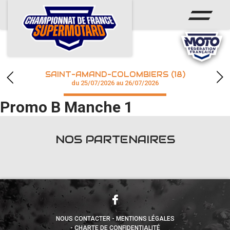
ACCUEIL
ACTUS
CALENDRIER
SAINT-AMAND-COLOMBIERS (18)
CHAMPIONNAT
du 25/07/2026 au 26/07/2026
Promo B Manche 1
RÉSULTATS
PHOTOS / WEB TV
NOS PARTENAIRES
accéder à la billetterie
NOUS CONTACTER
MENTIONS LÉGALES
CHARTE DE CONFIDENTIALITÉ