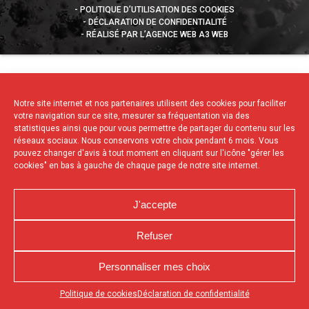
POLITIQUE D’UTILISATION DES COOKIES
DÉCLARATION DE CONFIDENTIALITÉ
RÉALISÉ PAR L’AGENCE WEB A3 WEB
Notre site internet et nos partenaires utilisent des cookies pour faciliter
votre navigation sur ce site, mesurer sa fréquentation via des
statistiques ainsi que pour vous permettre de partager du contenu sur les
réseaux sociaux. Nous conservons votre choix pendant 6 mois. Vous
pouvez changer d'avis à tout moment en cliquant sur l'icône "gérer les
cookies" en bas à gauche de chaque page de notre site internet.
J'accepte
Refuser
Personnaliser mes choix
Appuyez sur le bouton partager en bas de votre
Politique de cookies
Déclaration de confidentialité
navigateur, puis sur "Sur l'écran d'accueil" pour obtenir le