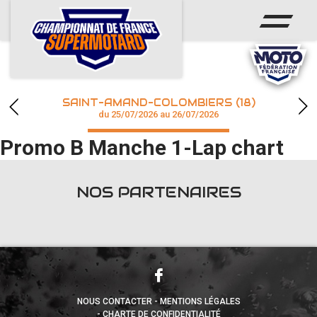
ACCUEIL
ACTUS
CALENDRIER
SAINT-AMAND-COLOMBIERS (18)
CHAMPIONNAT
du 25/07/2026 au 26/07/2026
Promo B Manche 1-Lap chart
RÉSULTATS
PHOTOS / WEB TV
NOS PARTENAIRES
accéder à la billetterie
NOUS CONTACTER
MENTIONS LÉGALES
CHARTE DE CONFIDENTIALITÉ