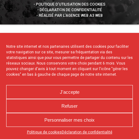
POLITIQUE D’UTILISATION DES COOKIES
DÉCLARATION DE CONFIDENTIALITÉ
RÉALISÉ PAR L’AGENCE WEB A3 WEB
Notre site internet et nos partenaires utilisent des cookies pour faciliter
votre navigation sur ce site, mesurer sa fréquentation via des
statistiques ainsi que pour vous permettre de partager du contenu sur les
réseaux sociaux. Nous conservons votre choix pendant 6 mois. Vous
pouvez changer d'avis à tout moment en cliquant sur l'icône "gérer les
cookies" en bas à gauche de chaque page de notre site internet.
J'accepte
Refuser
Personnaliser mes choix
Appuyez sur le bouton partager en bas de votre
Politique de cookies
Déclaration de confidentialité
navigateur, puis sur "Sur l'écran d'accueil" pour obtenir le