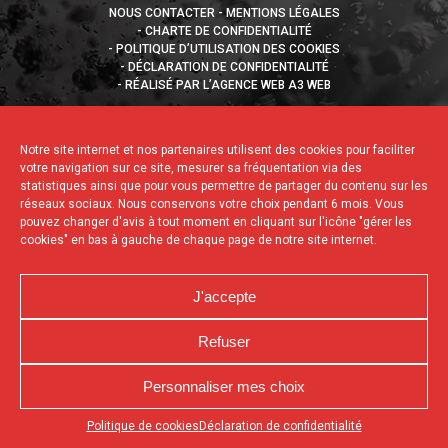
NOUS CONTACTER
MENTIONS LÉGALES
CHARTE DE CONFIDENTIALITÉ
POLITIQUE D’UTILISATION DES COOKIES
DÉCLARATION DE CONFIDENTIALITÉ
RÉALISÉ PAR L’AGENCE WEB A3 WEB
Notre site internet et nos partenaires utilisent des cookies pour faciliter
votre navigation sur ce site, mesurer sa fréquentation via des
statistiques ainsi que pour vous permettre de partager du contenu sur les
réseaux sociaux. Nous conservons votre choix pendant 6 mois. Vous
pouvez changer d'avis à tout moment en cliquant sur l'icône "gérer les
cookies" en bas à gauche de chaque page de notre site internet.
J'accepte
Refuser
Personnaliser mes choix
Appuyez sur le bouton partager en bas de votre
Politique de cookies
Déclaration de confidentialité
navigateur, puis sur "Sur l'écran d'accueil" pour obtenir le