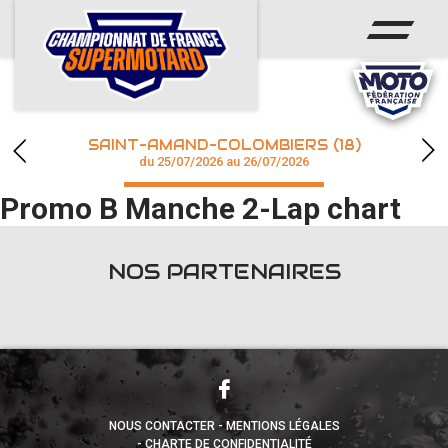
ACCUEIL
ACTUS
CALENDRIER
SAINT-AMAND-COLOMBIERS (18)
CHAMPIONNAT
du 25/07/2026 au 26/07/2026
Promo B Manche 2-Lap chart
RÉSULTATS
PHOTOS / WEB TV
NOS PARTENAIRES
accéder à la billetterie
NOUS CONTACTER
MENTIONS LÉGALES
CHARTE DE CONFIDENTIALITÉ