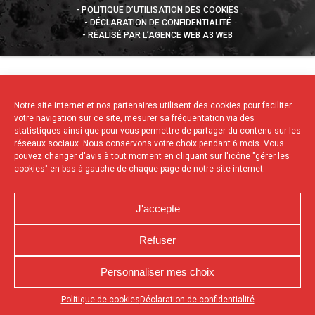
POLITIQUE D’UTILISATION DES COOKIES
DÉCLARATION DE CONFIDENTIALITÉ
RÉALISÉ PAR L’AGENCE WEB A3 WEB
Notre site internet et nos partenaires utilisent des cookies pour faciliter
votre navigation sur ce site, mesurer sa fréquentation via des
statistiques ainsi que pour vous permettre de partager du contenu sur les
réseaux sociaux. Nous conservons votre choix pendant 6 mois. Vous
pouvez changer d'avis à tout moment en cliquant sur l'icône "gérer les
cookies" en bas à gauche de chaque page de notre site internet.
J'accepte
Refuser
Personnaliser mes choix
Appuyez sur le bouton partager en bas de votre
Politique de cookies
Déclaration de confidentialité
navigateur, puis sur "Sur l'écran d'accueil" pour obtenir le