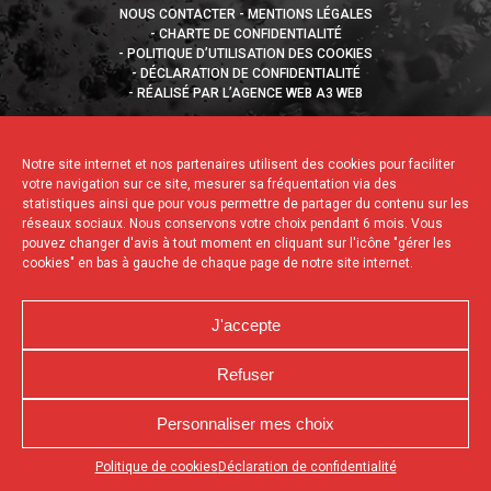
NOUS CONTACTER
MENTIONS LÉGALES
CHARTE DE CONFIDENTIALITÉ
POLITIQUE D’UTILISATION DES COOKIES
DÉCLARATION DE CONFIDENTIALITÉ
RÉALISÉ PAR L’AGENCE WEB A3 WEB
Notre site internet et nos partenaires utilisent des cookies pour faciliter
votre navigation sur ce site, mesurer sa fréquentation via des
statistiques ainsi que pour vous permettre de partager du contenu sur les
réseaux sociaux. Nous conservons votre choix pendant 6 mois. Vous
pouvez changer d'avis à tout moment en cliquant sur l'icône "gérer les
cookies" en bas à gauche de chaque page de notre site internet.
J'accepte
Refuser
Personnaliser mes choix
Appuyez sur le bouton partager en bas de votre
Politique de cookies
Déclaration de confidentialité
navigateur, puis sur "Sur l'écran d'accueil" pour obtenir le