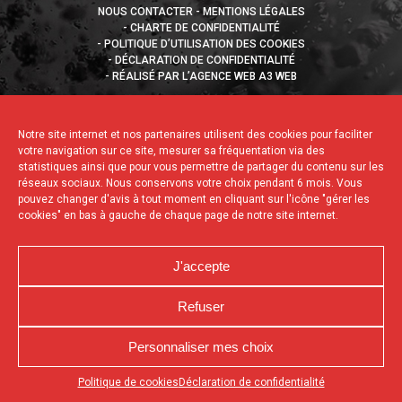
NOUS CONTACTER
MENTIONS LÉGALES
CHARTE DE CONFIDENTIALITÉ
POLITIQUE D’UTILISATION DES COOKIES
DÉCLARATION DE CONFIDENTIALITÉ
RÉALISÉ PAR L’AGENCE WEB A3 WEB
Notre site internet et nos partenaires utilisent des cookies pour faciliter
votre navigation sur ce site, mesurer sa fréquentation via des
statistiques ainsi que pour vous permettre de partager du contenu sur les
réseaux sociaux. Nous conservons votre choix pendant 6 mois. Vous
pouvez changer d'avis à tout moment en cliquant sur l'icône "gérer les
cookies" en bas à gauche de chaque page de notre site internet.
J'accepte
Refuser
Personnaliser mes choix
Appuyez sur le bouton partager en bas de votre
Politique de cookies
Déclaration de confidentialité
navigateur, puis sur "Sur l'écran d'accueil" pour obtenir le