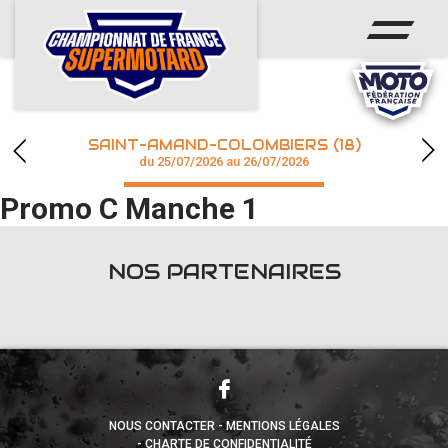
ACCUEIL
ACTUS
CALENDRIER
SAINT-AMAND-COLOMBIERS (18)
CHAMPIONNAT
du 25/07/2026 au 26/07/2026
Promo C Manche 1
RÉSULTATS
PHOTOS / WEB TV
NOS PARTENAIRES
accéder à la billetterie
NOUS CONTACTER
MENTIONS LÉGALES
CHARTE DE CONFIDENTIALITÉ