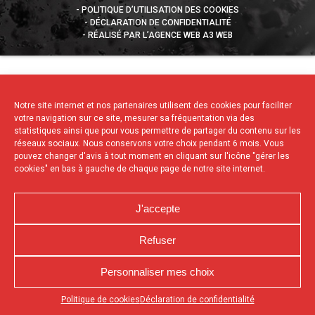
POLITIQUE D’UTILISATION DES COOKIES
DÉCLARATION DE CONFIDENTIALITÉ
RÉALISÉ PAR L’AGENCE WEB A3 WEB
Notre site internet et nos partenaires utilisent des cookies pour faciliter
votre navigation sur ce site, mesurer sa fréquentation via des
statistiques ainsi que pour vous permettre de partager du contenu sur les
réseaux sociaux. Nous conservons votre choix pendant 6 mois. Vous
pouvez changer d'avis à tout moment en cliquant sur l'icône "gérer les
cookies" en bas à gauche de chaque page de notre site internet.
J'accepte
Refuser
Personnaliser mes choix
Appuyez sur le bouton partager en bas de votre
Politique de cookies
Déclaration de confidentialité
navigateur, puis sur "Sur l'écran d'accueil" pour obtenir le