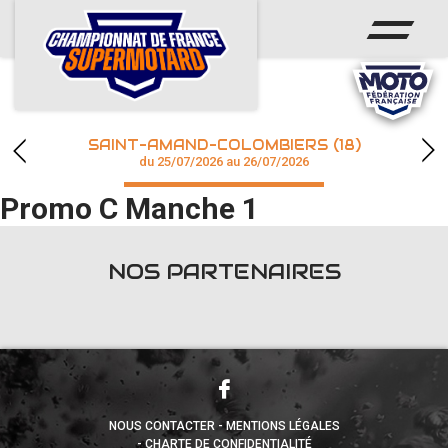
ACCUEIL
ACTUS
CALENDRIER
SAINT-AMAND-COLOMBIERS (18)
CHAMPIONNAT
du 25/07/2026 au 26/07/2026
Promo C Manche 1
RÉSULTATS
PHOTOS / WEB TV
NOS PARTENAIRES
accéder à la billetterie
NOUS CONTACTER
MENTIONS LÉGALES
CHARTE DE CONFIDENTIALITÉ