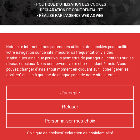
POLITIQUE D’UTILISATION DES COOKIES
DÉCLARATION DE CONFIDENTIALITÉ
RÉALISÉ PAR L’AGENCE WEB A3 WEB
Notre site internet et nos partenaires utilisent des cookies pour faciliter
votre navigation sur ce site, mesurer sa fréquentation via des
statistiques ainsi que pour vous permettre de partager du contenu sur les
réseaux sociaux. Nous conservons votre choix pendant 6 mois. Vous
pouvez changer d'avis à tout moment en cliquant sur l'icône "gérer les
cookies" en bas à gauche de chaque page de notre site internet.
J'accepte
Refuser
Personnaliser mes choix
Appuyez sur le bouton partager en bas de votre
Politique de cookies
Déclaration de confidentialité
navigateur, puis sur "Sur l'écran d'accueil" pour obtenir le