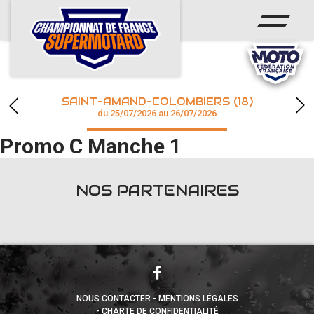
ACCUEIL
ACTUS
CALENDRIER
SAINT-AMAND-COLOMBIERS (18)
CHAMPIONNAT
du 25/07/2026 au 26/07/2026
Promo C Manche 1
RÉSULTATS
PHOTOS / WEB TV
NOS PARTENAIRES
accéder à la billetterie
NOUS CONTACTER
MENTIONS LÉGALES
CHARTE DE CONFIDENTIALITÉ