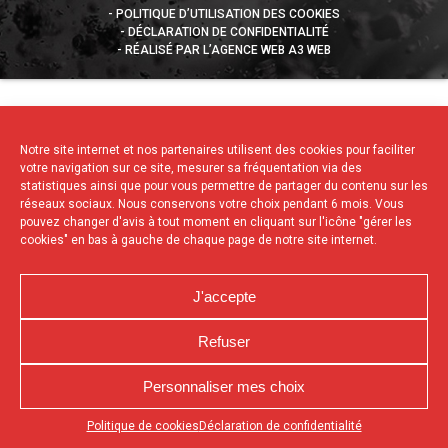
POLITIQUE D’UTILISATION DES COOKIES
DÉCLARATION DE CONFIDENTIALITÉ
RÉALISÉ PAR L’AGENCE WEB A3 WEB
Notre site internet et nos partenaires utilisent des cookies pour faciliter
votre navigation sur ce site, mesurer sa fréquentation via des
statistiques ainsi que pour vous permettre de partager du contenu sur les
réseaux sociaux. Nous conservons votre choix pendant 6 mois. Vous
pouvez changer d'avis à tout moment en cliquant sur l'icône "gérer les
cookies" en bas à gauche de chaque page de notre site internet.
J'accepte
Refuser
Personnaliser mes choix
Appuyez sur le bouton partager en bas de votre
Politique de cookies
Déclaration de confidentialité
navigateur, puis sur "Sur l'écran d'accueil" pour obtenir le