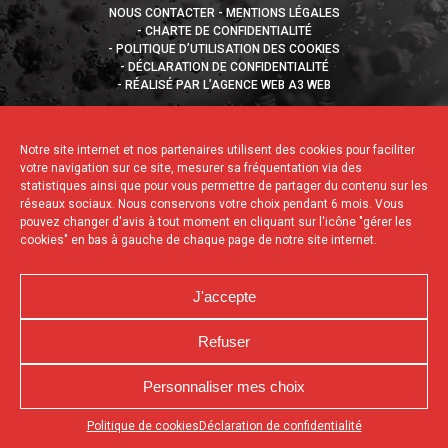
NOUS CONTACTER
MENTIONS LÉGALES
CHARTE DE CONFIDENTIALITÉ
POLITIQUE D’UTILISATION DES COOKIES
DÉCLARATION DE CONFIDENTIALITÉ
RÉALISÉ PAR L’AGENCE WEB A3 WEB
Notre site internet et nos partenaires utilisent des cookies pour faciliter
votre navigation sur ce site, mesurer sa fréquentation via des
statistiques ainsi que pour vous permettre de partager du contenu sur les
réseaux sociaux. Nous conservons votre choix pendant 6 mois. Vous
pouvez changer d'avis à tout moment en cliquant sur l'icône "gérer les
cookies" en bas à gauche de chaque page de notre site internet.
J'accepte
Refuser
Personnaliser mes choix
Appuyez sur le bouton partager en bas de votre
Politique de cookies
Déclaration de confidentialité
navigateur, puis sur "Sur l'écran d'accueil" pour obtenir le