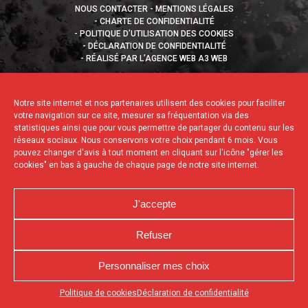
NOUS CONTACTER
MENTIONS LÉGALES
CHARTE DE CONFIDENTIALITÉ
POLITIQUE D’UTILISATION DES COOKIES
DÉCLARATION DE CONFIDENTIALITÉ
RÉALISÉ PAR L’AGENCE WEB A3 WEB
Notre site internet et nos partenaires utilisent des cookies pour faciliter
votre navigation sur ce site, mesurer sa fréquentation via des
statistiques ainsi que pour vous permettre de partager du contenu sur les
réseaux sociaux. Nous conservons votre choix pendant 6 mois. Vous
pouvez changer d'avis à tout moment en cliquant sur l'icône "gérer les
cookies" en bas à gauche de chaque page de notre site internet.
J'accepte
Refuser
Personnaliser mes choix
Appuyez sur le bouton partager en bas de votre
Politique de cookies
Déclaration de confidentialité
navigateur, puis sur "Sur l'écran d'accueil" pour obtenir le