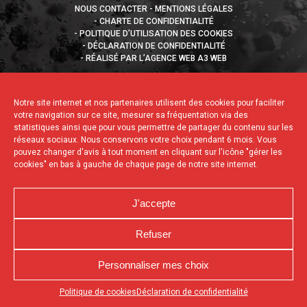
NOUS CONTACTER
MENTIONS LÉGALES
CHARTE DE CONFIDENTIALITÉ
POLITIQUE D’UTILISATION DES COOKIES
DÉCLARATION DE CONFIDENTIALITÉ
RÉALISÉ PAR L’AGENCE WEB A3 WEB
Notre site internet et nos partenaires utilisent des cookies pour faciliter
votre navigation sur ce site, mesurer sa fréquentation via des
statistiques ainsi que pour vous permettre de partager du contenu sur les
réseaux sociaux. Nous conservons votre choix pendant 6 mois. Vous
pouvez changer d'avis à tout moment en cliquant sur l'icône "gérer les
cookies" en bas à gauche de chaque page de notre site internet.
J'accepte
Refuser
Personnaliser mes choix
Appuyez sur le bouton partager en bas de votre
Politique de cookies
Déclaration de confidentialité
navigateur, puis sur "Sur l'écran d'accueil" pour obtenir le