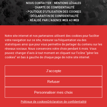
NOUS CONTACTER
MENTIONS LÉGALES
CHARTE DE CONFIDENTIALITÉ
POLITIQUE D’UTILISATION DES COOKIES
DÉCLARATION DE CONFIDENTIALITÉ
RÉALISÉ PAR L’AGENCE WEB A3 WEB
Notre site internet et nos partenaires utilisent des cookies pour faciliter
votre navigation sur ce site, mesurer sa fréquentation via des
statistiques ainsi que pour vous permettre de partager du contenu sur les
réseaux sociaux. Nous conservons votre choix pendant 6 mois. Vous
pouvez changer d'avis à tout moment en cliquant sur l'icône "gérer les
cookies" en bas à gauche de chaque page de notre site internet.
J'accepte
Refuser
Personnaliser mes choix
Appuyez sur le bouton partager en bas de votre
Politique de cookies
Déclaration de confidentialité
navigateur, puis sur "Sur l'écran d'accueil" pour obtenir le