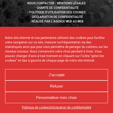
NOUS CONTACTER
MENTIONS LÉGALES
CHARTE DE CONFIDENTIALITÉ
POLITIQUE D’UTILISATION DES COOKIES
DÉCLARATION DE CONFIDENTIALITÉ
RÉALISÉ PAR L’AGENCE WEB A3 WEB
Notre site internet et nos partenaires utilisent des cookies pour faciliter
votre navigation sur ce site, mesurer sa fréquentation via des
statistiques ainsi que pour vous permettre de partager du contenu sur les
réseaux sociaux. Nous conservons votre choix pendant 6 mois. Vous
pouvez changer d'avis à tout moment en cliquant sur l'icône "gérer les
cookies" en bas à gauche de chaque page de notre site internet.
J'accepte
Refuser
Personnaliser mes choix
Appuyez sur le bouton partager en bas de votre
Politique de cookies
Déclaration de confidentialité
navigateur, puis sur "Sur l'écran d'accueil" pour obtenir le