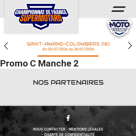
ACCUEIL
ACTUS
CALENDRIER
SAINT-AMAND-COLOMBIERS (18)
CHAMPIONNAT
du 25/07/2026 au 26/07/2026
Promo C Manche 2
RÉSULTATS
PHOTOS / WEB TV
NOS PARTENAIRES
accéder à la billetterie
NOUS CONTACTER
MENTIONS LÉGALES
CHARTE DE CONFIDENTIALITÉ