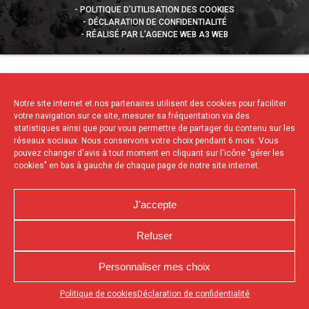
POLITIQUE D’UTILISATION DES COOKIES
DÉCLARATION DE CONFIDENTIALITÉ
RÉALISÉ PAR L’AGENCE WEB A3 WEB
Notre site internet et nos partenaires utilisent des cookies pour faciliter
votre navigation sur ce site, mesurer sa fréquentation via des
statistiques ainsi que pour vous permettre de partager du contenu sur les
réseaux sociaux. Nous conservons votre choix pendant 6 mois. Vous
pouvez changer d'avis à tout moment en cliquant sur l'icône "gérer les
cookies" en bas à gauche de chaque page de notre site internet.
J'accepte
Refuser
Personnaliser mes choix
Appuyez sur le bouton partager en bas de votre
Politique de cookies
Déclaration de confidentialité
navigateur, puis sur "Sur l'écran d'accueil" pour obtenir le