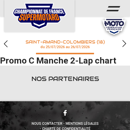
ACCUEIL
ACTUS
CALENDRIER
SAINT-AMAND-COLOMBIERS (18)
CHAMPIONNAT
du 25/07/2026 au 26/07/2026
Promo C Manche 2-Lap chart
RÉSULTATS
PHOTOS / WEB TV
NOS PARTENAIRES
accéder à la billetterie
NOUS CONTACTER
MENTIONS LÉGALES
CHARTE DE CONFIDENTIALITÉ