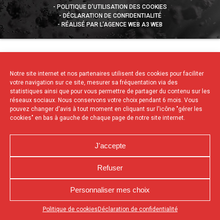
POLITIQUE D’UTILISATION DES COOKIES
DÉCLARATION DE CONFIDENTIALITÉ
RÉALISÉ PAR L’AGENCE WEB A3 WEB
Notre site internet et nos partenaires utilisent des cookies pour faciliter
votre navigation sur ce site, mesurer sa fréquentation via des
statistiques ainsi que pour vous permettre de partager du contenu sur les
réseaux sociaux. Nous conservons votre choix pendant 6 mois. Vous
pouvez changer d'avis à tout moment en cliquant sur l'icône "gérer les
cookies" en bas à gauche de chaque page de notre site internet.
J'accepte
Refuser
Personnaliser mes choix
Appuyez sur le bouton partager en bas de votre
Politique de cookies
Déclaration de confidentialité
navigateur, puis sur "Sur l'écran d'accueil" pour obtenir le