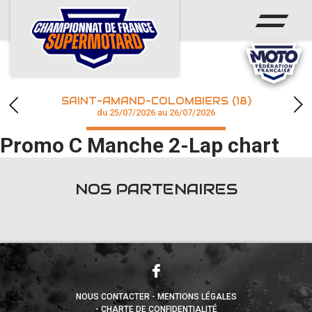
ACCUEIL
ACTUS
CALENDRIER
SAINT-AMAND-COLOMBIERS (18)
CHAMPIONNAT
du 25/07/2026 au 26/07/2026
Promo C Manche 2-Lap chart
RÉSULTATS
PHOTOS / WEB TV
NOS PARTENAIRES
accéder à la billetterie
NOUS CONTACTER
MENTIONS LÉGALES
CHARTE DE CONFIDENTIALITÉ