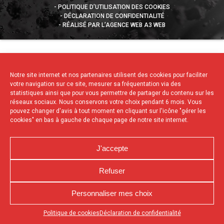
POLITIQUE D’UTILISATION DES COOKIES
DÉCLARATION DE CONFIDENTIALITÉ
RÉALISÉ PAR L’AGENCE WEB A3 WEB
Notre site internet et nos partenaires utilisent des cookies pour faciliter
votre navigation sur ce site, mesurer sa fréquentation via des
statistiques ainsi que pour vous permettre de partager du contenu sur les
réseaux sociaux. Nous conservons votre choix pendant 6 mois. Vous
pouvez changer d'avis à tout moment en cliquant sur l'icône "gérer les
cookies" en bas à gauche de chaque page de notre site internet.
J'accepte
Refuser
Personnaliser mes choix
Appuyez sur le bouton partager en bas de votre
Politique de cookies
Déclaration de confidentialité
navigateur, puis sur "Sur l'écran d'accueil" pour obtenir le