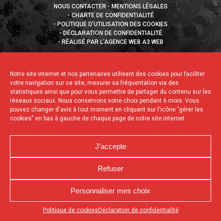
NOUS CONTACTER
MENTIONS LÉGALES
CHARTE DE CONFIDENTIALITÉ
POLITIQUE D’UTILISATION DES COOKIES
DÉCLARATION DE CONFIDENTIALITÉ
RÉALISÉ PAR L’AGENCE WEB A3 WEB
Notre site internet et nos partenaires utilisent des cookies pour faciliter
votre navigation sur ce site, mesurer sa fréquentation via des
statistiques ainsi que pour vous permettre de partager du contenu sur les
réseaux sociaux. Nous conservons votre choix pendant 6 mois. Vous
pouvez changer d'avis à tout moment en cliquant sur l'icône "gérer les
cookies" en bas à gauche de chaque page de notre site internet.
J'accepte
Refuser
Personnaliser mes choix
Appuyez sur le bouton partager en bas de votre
Politique de cookies
Déclaration de confidentialité
navigateur, puis sur "Sur l'écran d'accueil" pour obtenir le