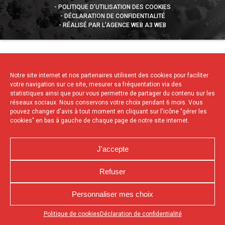
POLITIQUE D’UTILISATION DES COOKIES
DÉCLARATION DE CONFIDENTIALITÉ
RÉALISÉ PAR L’AGENCE WEB A3 WEB
Notre site internet et nos partenaires utilisent des cookies pour faciliter
votre navigation sur ce site, mesurer sa fréquentation via des
statistiques ainsi que pour vous permettre de partager du contenu sur les
réseaux sociaux. Nous conservons votre choix pendant 6 mois. Vous
pouvez changer d'avis à tout moment en cliquant sur l'icône "gérer les
cookies" en bas à gauche de chaque page de notre site internet.
J'accepte
Refuser
Personnaliser mes choix
Appuyez sur le bouton partager en bas de votre
Politique de cookies
Déclaration de confidentialité
navigateur, puis sur "Sur l'écran d'accueil" pour obtenir le