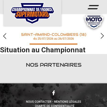
ACCUEIL
ACTUS
CALENDRIER
SAINT-AMAND-COLOMBIERS (18)
CHAMPIONNAT
du 25/07/2026 au 26/07/2026
Situation au Championnat
RÉSULTATS
PHOTOS / WEB TV
NOS PARTENAIRES
accéder à la billetterie
NOUS CONTACTER
MENTIONS LÉGALES
CHARTE DE CONFIDENTIALITÉ