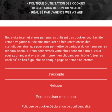
POLITIQUE D’UTILISATION DES COOKIES
DÉCLARATION DE CONFIDENTIALITÉ
RÉALISÉ PAR L’AGENCE WEB A3 WEB
Notre site internet et nos partenaires utilisent des cookies pour faciliter
votre navigation sur ce site, mesurer sa fréquentation via des
statistiques ainsi que pour vous permettre de partager du contenu sur les
réseaux sociaux. Nous conservons votre choix pendant 6 mois. Vous
pouvez changer d'avis à tout moment en cliquant sur l'icône "gérer les
cookies" en bas à gauche de chaque page de notre site internet.
J'accepte
Refuser
Personnaliser mes choix
Appuyez sur le bouton partager en bas de votre
Politique de cookies
Déclaration de confidentialité
navigateur, puis sur "Sur l'écran d'accueil" pour obtenir le