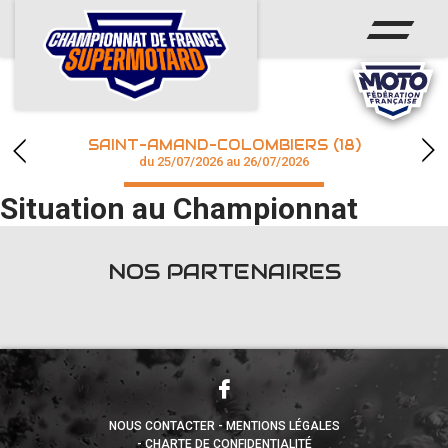
ACCUEIL
ACTUS
CALENDRIER
SAINT-AMAND-COLOMBIERS (18)
CHAMPIONNAT
du 25/07/2026 au 26/07/2026
Situation au Championnat
RÉSULTATS
PHOTOS / WEB TV
NOS PARTENAIRES
accéder à la billetterie
NOUS CONTACTER
MENTIONS LÉGALES
CHARTE DE CONFIDENTIALITÉ