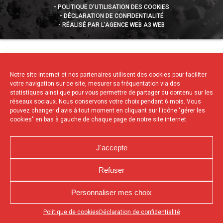
POLITIQUE D’UTILISATION DES COOKIES
DÉCLARATION DE CONFIDENTIALITÉ
RÉALISÉ PAR L’AGENCE WEB A3 WEB
Notre site internet et nos partenaires utilisent des cookies pour faciliter
votre navigation sur ce site, mesurer sa fréquentation via des
statistiques ainsi que pour vous permettre de partager du contenu sur les
réseaux sociaux. Nous conservons votre choix pendant 6 mois. Vous
pouvez changer d'avis à tout moment en cliquant sur l'icône "gérer les
cookies" en bas à gauche de chaque page de notre site internet.
J'accepte
Refuser
Personnaliser mes choix
Appuyez sur le bouton partager en bas de votre
Politique de cookies
Déclaration de confidentialité
navigateur, puis sur "Sur l'écran d'accueil" pour obtenir le