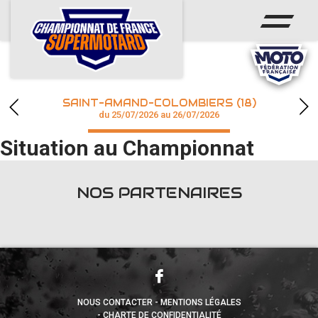
ACCUEIL
ACTUS
CALENDRIER
SAINT-AMAND-COLOMBIERS (18)
CHAMPIONNAT
du 25/07/2026 au 26/07/2026
Situation au Championnat
RÉSULTATS
PHOTOS / WEB TV
NOS PARTENAIRES
accéder à la billetterie
NOUS CONTACTER
MENTIONS LÉGALES
CHARTE DE CONFIDENTIALITÉ