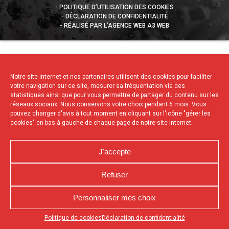
POLITIQUE D’UTILISATION DES COOKIES
DÉCLARATION DE CONFIDENTIALITÉ
RÉALISÉ PAR L’AGENCE WEB A3 WEB
Notre site internet et nos partenaires utilisent des cookies pour faciliter
votre navigation sur ce site, mesurer sa fréquentation via des
statistiques ainsi que pour vous permettre de partager du contenu sur les
réseaux sociaux. Nous conservons votre choix pendant 6 mois. Vous
pouvez changer d'avis à tout moment en cliquant sur l'icône "gérer les
cookies" en bas à gauche de chaque page de notre site internet.
J'accepte
Refuser
Personnaliser mes choix
Appuyez sur le bouton partager en bas de votre
Politique de cookies
Déclaration de confidentialité
navigateur, puis sur "Sur l'écran d'accueil" pour obtenir le