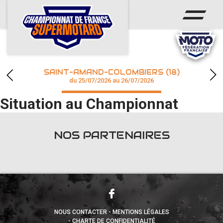
ACCUEIL
ACTUS
CALENDRIER
SAINT-AMAND-COLOMBIERS (18)
CHAMPIONNAT
du 25/07/2026 au 26/07/2026
Situation au Championnat
RÉSULTATS
PHOTOS / WEB TV
NOS PARTENAIRES
accéder à la billetterie
NOUS CONTACTER
MENTIONS LÉGALES
CHARTE DE CONFIDENTIALITÉ